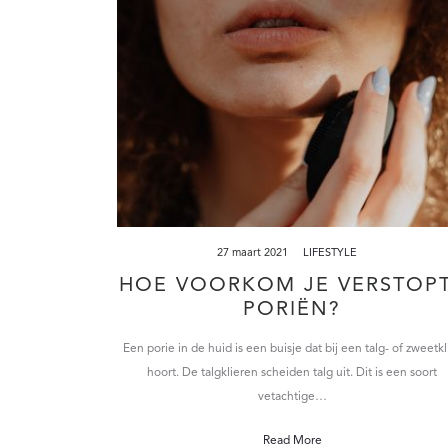
27 maart 2021
LIFESTYLE
HOE VOORKOM JE VERSTOP
PORIËN?
Een porie in de huid is een buisje dat bij een talg- of zweetkl
hoort. De talgklieren scheiden talg uit. Dit is een soort
vetachtige…
Read More