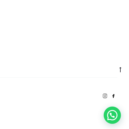
Go
to
to