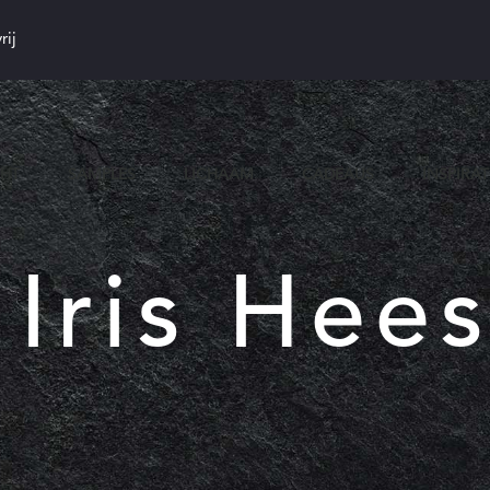
rij
CHT
SAMPLES
LICHAAM
CADEAUS
INSPIRAT
:
Iris Hee