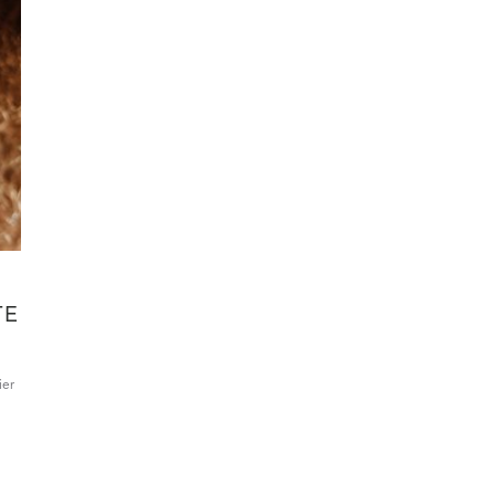
TE
ier