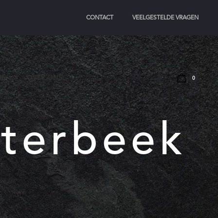
CONTACT
VEELGESTELDE VRAGEN
Search
Account
IE
OVER ONS
0
sterbeek