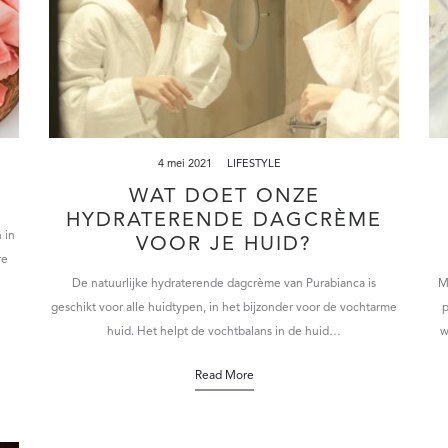
4 mei 2021
LIFESTYLE
WAT DOET ONZE
HYDRATERENDE DAGCRÈME
 in
VOOR JE HUID?
re
De natuurlijke hydraterende dagcrème van Purabianca is
Me
geschikt voor alle huidtypen, in het bijzonder voor de vochtarme
p
huid. Het helpt de vochtbalans in de huid…
w
Read More