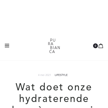
Natuurlijk
Vegan
Dierproefvrij
0
4 mei 2021
LIFESTYLE
Wat doet onze
hydraterende