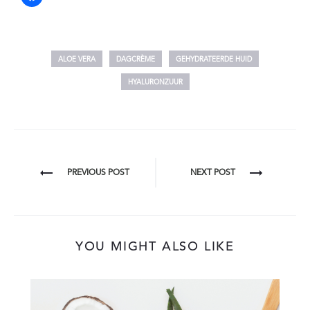
ALOE VERA
DAGCRÈME
GEHYDRATEERDE HUID
HYALURONZUUR
BERICHT
PREVIOUS POST
NEXT POST
NAVIGATIE
YOU MIGHT ALSO LIKE