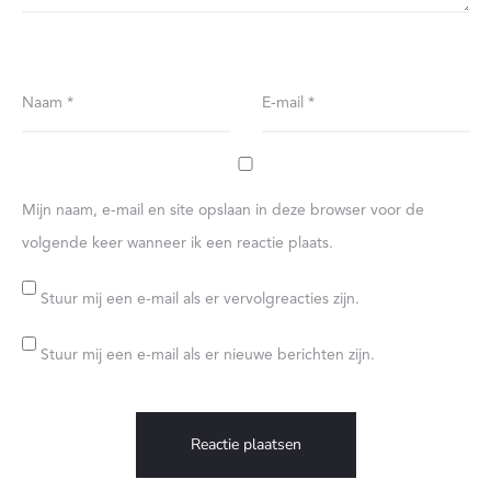
Naam
*
E-mail
*
Mijn naam, e-mail en site opslaan in deze browser voor de
volgende keer wanneer ik een reactie plaats.
Stuur mij een e-mail als er vervolgreacties zijn.
Stuur mij een e-mail als er nieuwe berichten zijn.