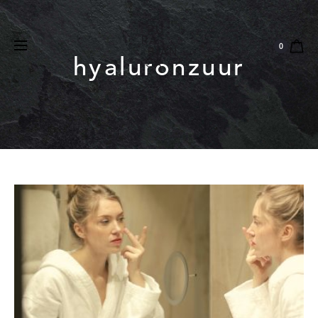
Natuurlijk
Vegan
Dierproefvrij
0
hyaluronzuur