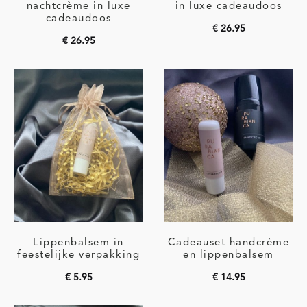
nachtcrème in luxe
in luxe cadeaudoos
cadeaudoos
€
26.95
€
26.95
Toevoegen aan
Toevoegen aan
winkelwagen
winkelwagen
Lippenbalsem in
Cadeauset handcrème
feestelijke verpakking
en lippenbalsem
€
5.95
€
14.95
Toevoegen aan
Toevoegen aan