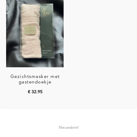
winkelwagen
winkelwagen
Gezichtsmasker met
gastendoekje
€
32.95
Toevoegen aan
winkelwagen
Nieuwsbrief