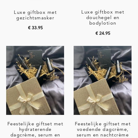
Luxe giftbox met
Luxe giftbox met
douchegel en
gezichtsmasker
bodylotion
€
33.95
€
24.95
Toevoegen aan
Toevoegen aan
winkelwagen
winkelwagen
Feestelijke giftset met
Feestelijke giftset met
hydraterende
voedende dagcrème,
dagcrème, serum en
serum en nachtcrème