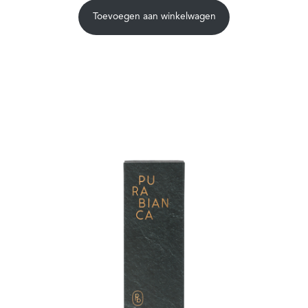
d
5.00
op
Toevoegen aan winkelwagen
5
gebaseerd
op
klantbeoorde
lingen