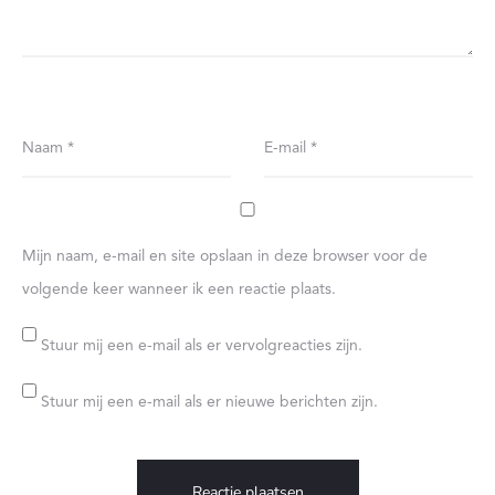
Naam
*
E-mail
*
Mijn naam, e-mail en site opslaan in deze browser voor de
volgende keer wanneer ik een reactie plaats.
Stuur mij een e-mail als er vervolgreacties zijn.
Stuur mij een e-mail als er nieuwe berichten zijn.