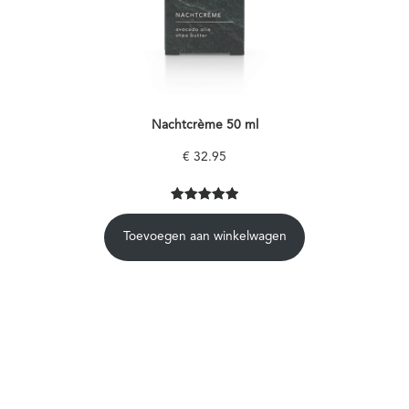
Nachtcrème 50 ml
€
32.95
Gewaardeer
1
d
5.00
op
Toevoegen aan winkelwagen
5
gebaseerd
op
klantbeoorde
ling