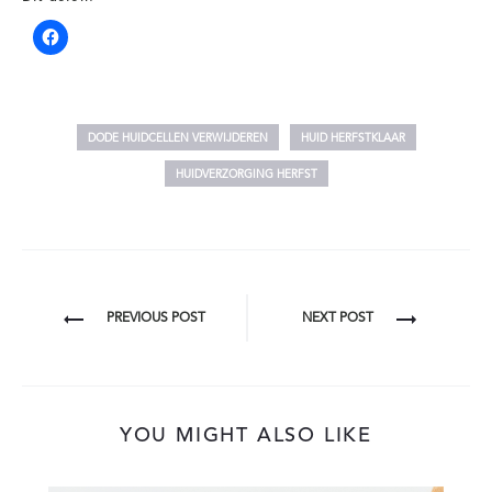
DODE HUIDCELLEN VERWIJDEREN
HUID HERFSTKLAAR
HUIDVERZORGING HERFST
BERICHT
PREVIOUS POST
NEXT POST
NAVIGATIE
YOU MIGHT ALSO LIKE