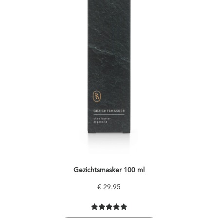
Gezichtsmasker 100 ml
€
29.95
Gewaardeer
8