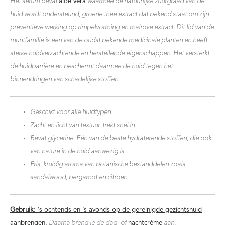
Het serum bevat
aloë vera
waarmee de natuurlijke zuurgraad van de
huid wordt ondersteund, groene thee extract dat bekend staat om zijn
preventieve werking op rimpelvorming en malrove extract. Dit lid van de
muntfamilie is een van de oudst bekende medicinale planten en heeft
sterke huidverzachtende en herstellende eigenschappen. Het versterkt
de huidbarrière en beschermt daarmee de huid tegen het
binnendringen van schadelijke stoffen.
Geschikt voor alle huidtypen.
Zacht en licht van textuur, trekt snel in.
Bevat glycerine. Eén van de beste hydraterende stoffen, die ook
van nature in de huid aanwezig is.
Fris, kruidig aroma van botanische bestanddelen zoals
sandalwood, bergamot en citroen.
Gebruik
: ’s-ochtends en ’s-avonds op de gereinigde gezichtshuid
aanbrengen.
Daarna breng je de dag- of
nachtcrème
aan.