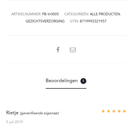
ARTIKELNUMMER:
PB-V-0005
CATEGORIEËN:
ALLE PRODUCTEN
,
GEZICHTSVERZORGING
GTIN:
8719992321957
SHARE
Beoordelingen
4
Rietje
(geverifieerde eigenaar)
Gewaar
deerd
5
uit 5
5 juli 2019
4