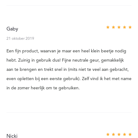
N
V
O
Gaby
Gewaar
O
deerd
5
uit 5
21 oktober 2019
R
Een fijn product, waarvan je maar een heel klein beetje nodig
S
hebt. Zuinig in gebruik dus! Fijne neutrale geur, gemakkelijk
E
aan te brengen en trekt snel in (mits niet te veel aan gebracht,
R
even opletten bij een eerste gebruik). Zelf vind ik het met name
in de zomer heerlijk om te gebruiken.
U
M
3
0
M
Nicki