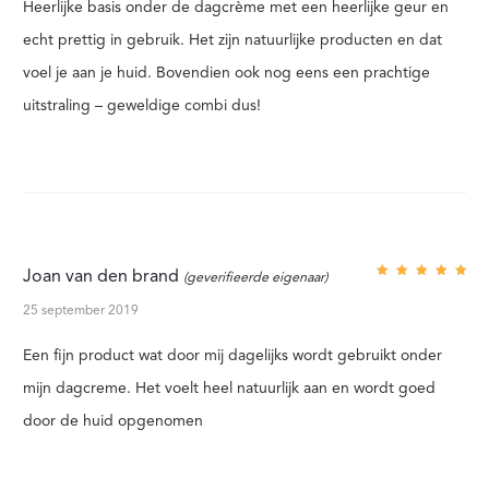
Heerlijke basis onder de dagcrème met een heerlijke geur en
B
echt prettig in gebruik. Het zijn natuurlijke producten en dat
E
voel je aan je huid. Bovendien ook nog eens een prachtige
O
uitstraling – geweldige combi dus!
O
R
D
E
Joan van den brand
(geverifieerde eigenaar)
Gewaar
L
deerd
5
uit 5
25 september 2019
I
Een fijn product wat door mij dagelijks wordt gebruikt onder
N
mijn dagcreme. Het voelt heel natuurlijk aan en wordt goed
G
door de huid opgenomen
E