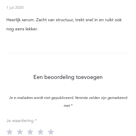
Gewaar
deerd
5
L
uit 5
1 juli 2020
Heerlijk serum. Zacht van structuur, trekt snel in en ruikt ook
nog eens lekker.
Een beoordeling toevoegen
Je e-mailadres wordt niet gepubliceerd.
Vereiste velden zijn gemarkeerd
met
*
Je waardering
*