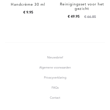
Reinigingsset voor het
Handcrème 30 ml
gezicht
€
9.95
Oorspronkelijke
Huidige
€
49.95
€
66.85
Toevoegen aan
prijs
prijs
Toevoegen aan
winkelwagen
is:
was:
winkelwagen
€ 49.95.
€ 66.85.
Nieuwsbrief
Algemene voorwaarden
Privacyverklaring
FAQs
Contact