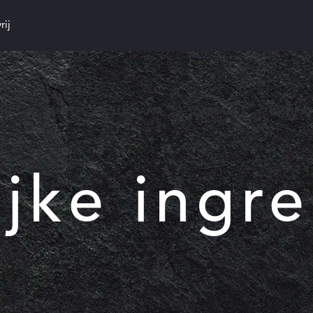
rij
CHT
SAMPLES
LICHAAM
CADEAUS
INSPIRAT
ijke ingr