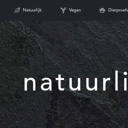
Natuurlijk
Vegan
Dierproefv
HOME
GEZI
natuurl