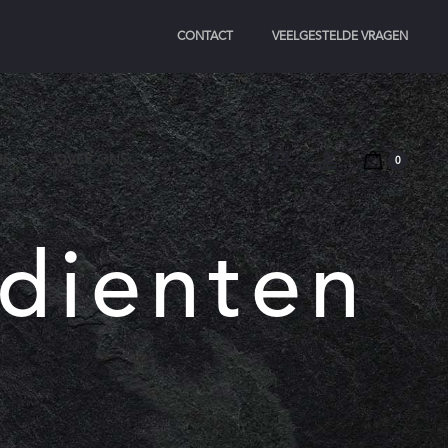
CONTACT
VEELGESTELDE VRAGEN
Search
Account
IE
OVER ONS
0
edienten