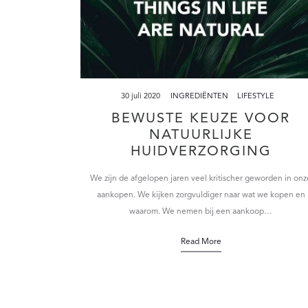
30 juli 2020
INGREDIËNTEN
LIFESTYLE
BEWUSTE KEUZE VOOR
NATUURLIJKE
HUIDVERZORGING
We zijn de afgelopen jaren veel kritischer geworden in onz
aankopen. We kijken zorgvuldiger naar wat we kopen en
waarom. We nemen bij een aankoop…
Read More