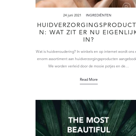
24 juni 2021
INGREDIËNTEN
HUIDVERZORGINGSPRODUCT
N: WAT ZIT ER NU EIGENLIJ
IN?
Wat is huidveroudering? In winkels en op internet wordt ons
enorm assortiment aan huidverzorgingsproducten aangebod
We worden verleid door de mooie potjes en de…
Read More