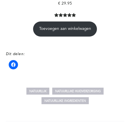
€
29.95
Gewaardeer
3
d
5.00
op
Toevoegen aan winkelwagen
5
gebaseerd
op
klantbeoorde
Dit delen:
lingen
NATUURLIJK
NATUURLIJKE HUIDVERZORGING
NATUURLIJKE INGREDIENTEN