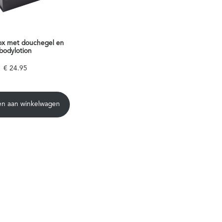
box met douchegel en
bodylotion
€
24.95
n aan winkelwagen