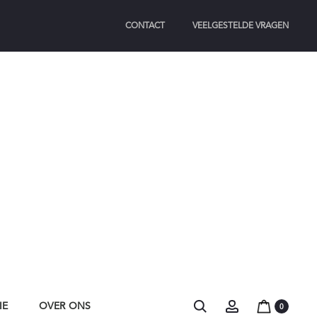
CONTACT
VEELGESTELDE VRAGEN
Search
Account
IE
OVER ONS
0