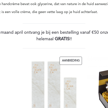
e handcrème bevat ook glycerine, dat van nature in de huid aanwezi
is een volle crème, die geen vette laag op je huid achterlaat.
 maand april ontvang je bij een
bestelling vanaf €50
onz
helemaal
GRATIS
!!
PRODUCT
AANBIEDING
IN
DE
UITVERKOOP