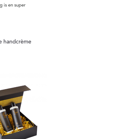
g is en super
e handcrème