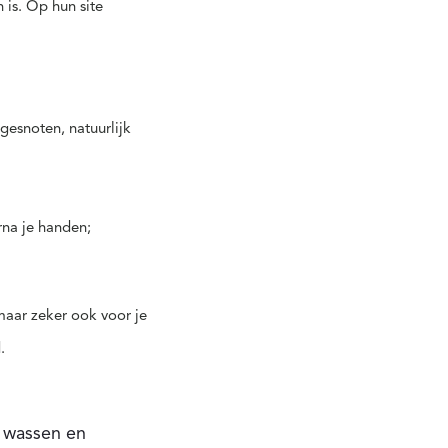
is. Op hun site
 gesnoten, natuurlijk
rna je handen;
maar zeker ook voor je
.
t wassen en