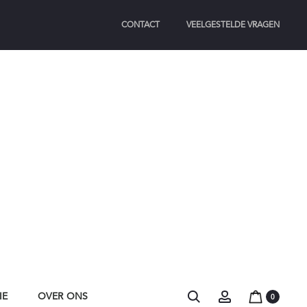
CONTACT
VEELGESTELDE VRAGEN
Search
Account
IE
OVER ONS
0