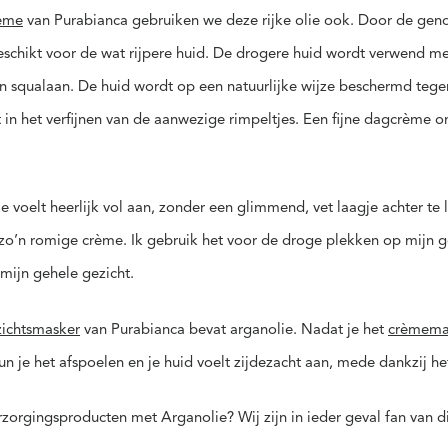
ème
van Purabianca gebruiken we deze rijke olie ook. Door de g
eschikt voor de wat rijpere huid. De drogere huid wordt verwend m
n squalaan. De huid wordt op een natuurlijke wijze beschermd teg
 in het verfijnen van de aanwezige rimpeltjes. Een fijne dagcrème
oelt heerlijk vol aan, zonder een glimmend, vet laagje achter te l
zo’n romige crème. Ik gebruik het voor de droge plekken op mijn ge
mijn gehele gezicht.
ichtsmasker
van Purabianca bevat arganolie. Nadat je het
crèmema
kun je het afspoelen en je huid voelt zijdezacht aan, mede dankzij 
rzorgingsproducten met Arganolie? Wij zijn in ieder geval fan van d