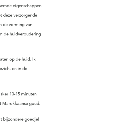
enoemde eigenschappen
et deze verzorgende
en de vorming van
 om de huidveroudering
aten op de huid. Ik
zicht en in de
sker 10-15 minuten
het Marokkaanse goud.
it bijzondere goedje!