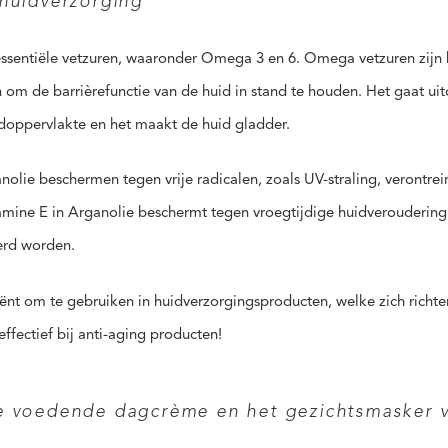
 huidverzorging
essentiële vetzuren, waaronder Omega 3 en 6. Omega vetzuren zijn 
en om de barrièrefunctie van de huid in stand te houden. Het gaat ui
idoppervlakte en het maakt de huid gladder.
nolie beschermen tegen vrije radicalen, zoals UV-straling, verontrein
tamine E in Arganolie beschermt tegen vroegtijdige huidveroudering 
erd worden.
iënt om te gebruiken in huidverzorgingsproducten, welke zich richt
ffectief bij anti-aging producten!
de voedende dagcrème en het gezichtsmasker 