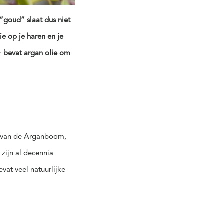
goud” slaat dus niet
e op je haren en je
r
bevat argan olie om
en van de Arganboom,
zijn al decennia
vat veel natuurlijke