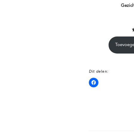
Gezich
Toevoege
k
Dit delen:
e