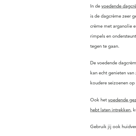
In de
voedende dagcr
is de dagcrème zeer g
crème met arganolie e
rimpels en ondersteunt
tegen te gaan.
De voedende dagcrème v
kan echt genieten van 
koudere seizoenen op 
Ook het
voedende gez
hebt laten intrekken
, 
Gebruik jij ook huidve