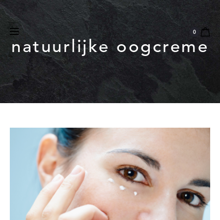
Natuurlijk
Vegan
Dierproefvrij
0
natuurlijke oogcreme