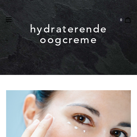
Natuurlijk
Vegan
Dierproefvrij
0
hydraterende
oogcreme