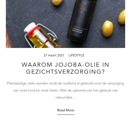
27 maart 2021
LIFESTYLE
WAAROM JOJOBA-OLIE IN
GEZICHTSVERZORGING?
Plantaardige oliën worden sinds de oudheid al gebruikt voor de verzorging
van onze huid en onze haren. Met de opkomst van het gebruik van
natuurlijke…
Read More