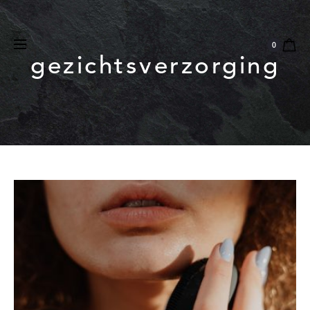
Natuurlijk
Vegan
Dierproefvrij
0
gezichtsverzorging