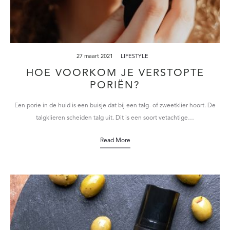
27 maart 2021
LIFESTYLE
HOE VOORKOM JE VERSTOPTE
PORIËN?
Een porie in de huid is een buisje dat bij een talg- of zweetklier hoort. De
talgklieren scheiden talg uit. Dit is een soort vetachtige…
Read More