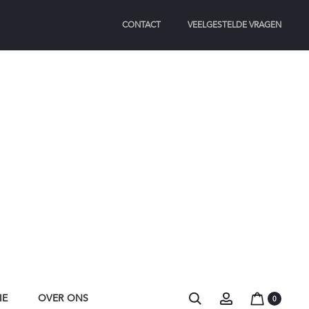
CONTACT
VEELGESTELDE VRAGEN
Search
Account
IE
OVER ONS
0