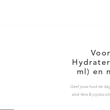
Voor
Hydrate
ml) en 
Geef jouw huid de dage
aloë Vera & jojoba-ol