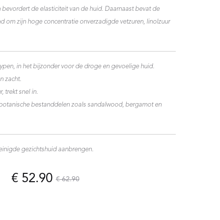
bevordert de elasticiteit van de huid. Daarnaast bevat de
 om zijn hoge concentratie onverzadigde vetzuren, linolzuur
typen, in het bijzonder voor de droge en gevoelige huid.
n zacht.
, trekt snel in.
n botanische bestanddelen zoals sandalwood, bergamot en
einigde gezichtshuid aanbrengen.
onkelijke
ge
€
52.90
€
62.90
ijs
prijs