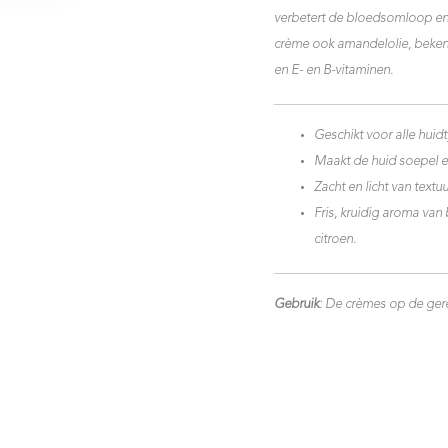
verbetert de bloedsomloop en 
crème ook amandelolie, bekend
en E- en B-vitaminen.
Geschikt voor alle huid
Maakt de huid soepel e
Zacht en licht van textuur
Fris, kruidig aroma va
citroen.
Gebruik
: De crèmes op de ger
Oorspr
Huidi
pr