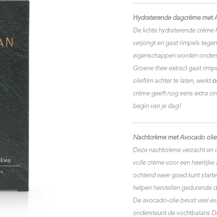
Hydraterende dagcrème met Al
De lichte hydraterende crème h
verjongt en gaat rimpels tegen
eigenschappen worden onderst
Groene thee extract gaat rimpe
oliefilm achter te laten, werkt
o
crème geeft nog eens extra on
begin van je dag!
Nachtcrème met Avocado olie 
Deze nachtcrème verzacht en on
volle crème voor een heerlijke
ochtend weer goed kunt starten. 
helpen herstellen gedurende d
De avocado-olie bevat veel ess
ondersteunt de vochtbalans De 