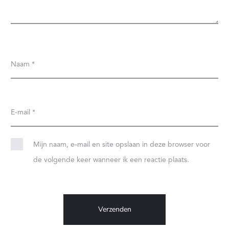
N
G
E
N
Naam
*
E-mail
*
Mijn naam, e-mail en site opslaan in deze browser voor
de volgende keer wanneer ik een reactie plaats.