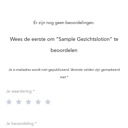
Er zijn nog geen beoordelingen.
B
Wees de eerste om “Sample Gezichtslotion” te
E
beoordelen
O
O
Je e-mailadres wordt niet gepubliceerd.
Vereiste velden zijn gemarkeerd
R
met
*
D
Je waardering
*
E
L
I
Je beoordeling
*