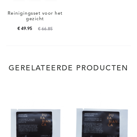
Reinigingsset voor het
gezicht
Oorspronkelijke
Huidige
€
49.95
€
66.85
prijs
prijs
Toevoegen aan
is:
was:
winkelwagen
€ 49.95.
€ 66.85.
GERELATEERDE PRODUCTEN