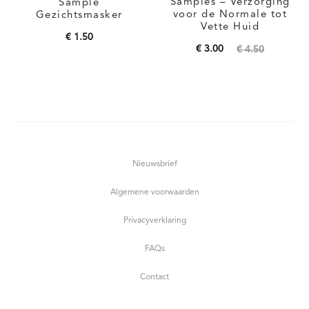
Samples – Verzorging
Sample
voor de Normale tot
Gezichtsmasker
Vette Huid
€
1.50
Oorspronkelijke
Huidige
€
3.00
€
4.50
Toevoegen aan
prijs
prijs
Toevoegen aan
winkelwagen
is:
was:
winkelwagen
€ 3.00.
€ 4.50.
Nieuwsbrief
Algemene voorwaarden
Privacyverklaring
FAQs
Contact