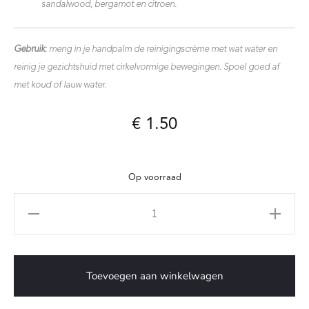
sandalwood, bergamot en citroen.
Gebruik
: meng in je handpalm de reinigingscrème met wat water en
reinig je gezichtshuid met cirkelvormige bewegingen. Spoel goed af
met koud of lauw water.
€
1.50
Op voorraad
Sample
Reinigingscrème
aantal
Toevoegen aan winkelwagen