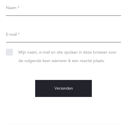
N
Naam
*
E-mail
*
Mijn naam, e-mail en site opslaan in deze browser voor
de volgende keer wanneer ik een reactie plaats.