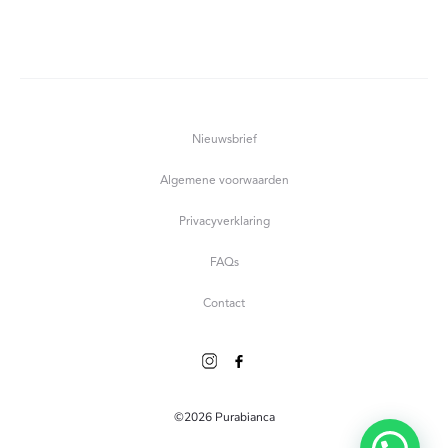
prijs
prijs
Toevoegen aan
is:
was:
winkelwagen
€ 3.00.
€ 4.50.
Nieuwsbrief
Algemene voorwaarden
Privacyverklaring
FAQs
Contact
©2026 Purabianca