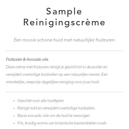
Sample
Reinigingscrème
Een mooie schone huid met natuurlijke fruitzuren.
Fruitzuren & Avocado olie
Deze crème met fruitzuren reinigt je gezicht tot in de poriën en
verwijdert overtollige huidcellen op een natuurlijke manier. Een
vriendelijke, zeepvrije dagelijkse reiniging voor jouw huid.
Geschikt voor alle huidtypen.
Reinigt mild en verwijdert overtollige huidcellen.
Bevat avocado olie om de huid te verzorgen.
Fris, kruidig aroma van botanische bestanddelen zoals