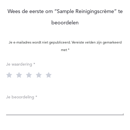
B
Wees de eerste om “Sample Reinigingscrème” te
E
beoordelen
O
O
Je e-mailadres wordt niet gepubliceerd.
Vereiste velden zijn gemarkeerd
R
met
*
D
Je waardering
*
E
L
I
Je beoordeling
*
N
G
E