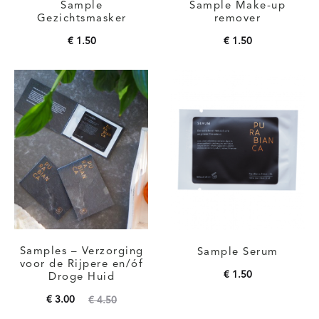
Sample
Sample Make-up
Gezichtsmasker
remover
€
1.50
€
1.50
Toevoegen aan
Toevoegen aan
winkelwagen
winkelwagen
Samples – Verzorging
Sample Serum
voor de Rijpere en/óf
€
1.50
Droge Huid
Toevoegen aan
Oorspronkelijke
Huidige
€
3.00
€
4.50
winkelwagen