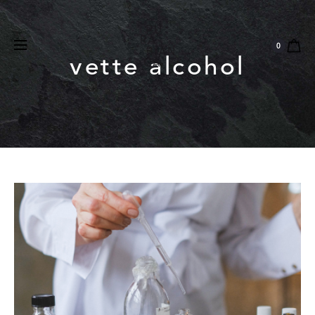
Natuurlijk
Vegan
Dierproefvrij
0
vette alcohol