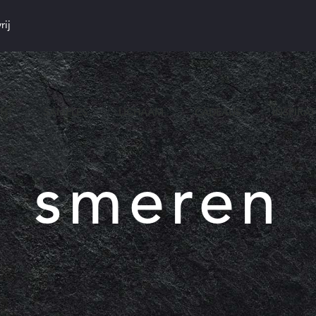
rij
CHT
SAMPLES
LICHAAM
CADEAUS
INSPIRAT
smeren