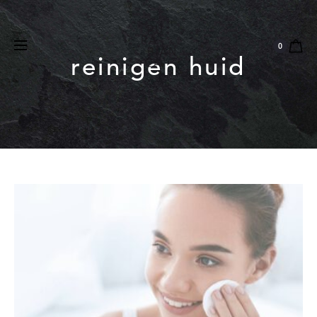
Natuurlijk
Vegan
Dierproefvrij
0
reinigen huid