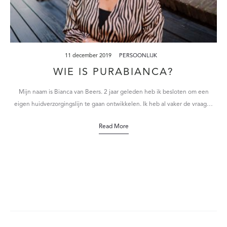
11 december 2019
PERSOONLIJK
WIE IS PURABIANCA?
Mijn naam is Bianca van Beers. 2 jaar geleden heb ik besloten om een
eigen huidverzorgingslijn te gaan ontwikkelen. Ik heb al vaker de vraag…
Read More