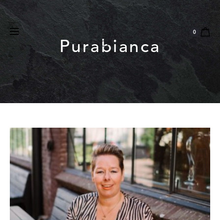
Natuurlijk
Vegan
Dierproefvrij
0
Purabianca