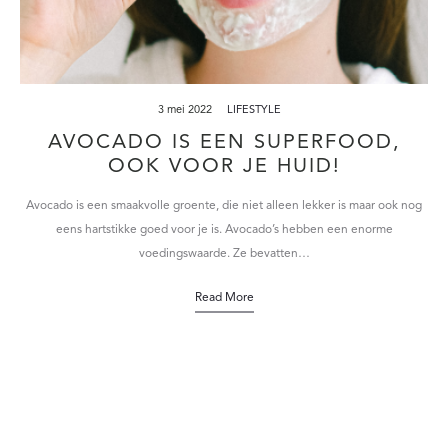
3 mei 2022
LIFESTYLE
AVOCADO IS EEN SUPERFOOD,
OOK VOOR JE HUID!
Avocado is een smaakvolle groente, die niet alleen lekker is maar ook nog
eens hartstikke goed voor je is. Avocado’s hebben een enorme
voedingswaarde. Ze bevatten…
Read More