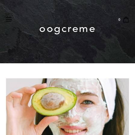
Natuurlijk
Vegan
Dierproefvrij
0
oogcreme