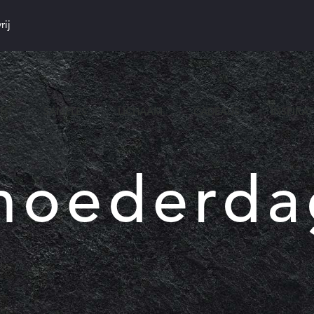
rij
CHT
SAMPLES
LICHAAM
CADEAUS
INSPIRAT
moederda