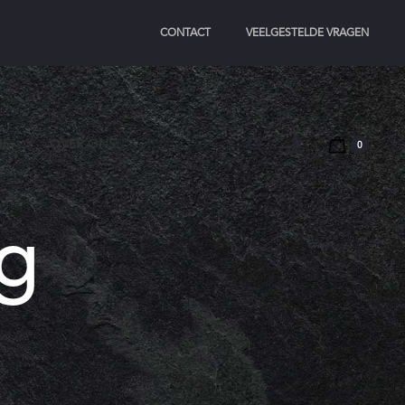
CONTACT
VEELGESTELDE VRAGEN
Search
Account
IE
OVER ONS
0
g