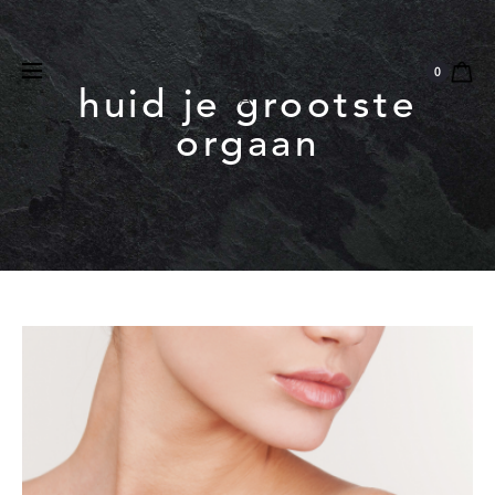
Natuurlijk
Vegan
Dierproefvrij
0
huid je grootste
orgaan