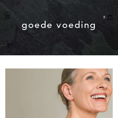
Natuurlijk
Vegan
Dierproefvrij
0
goede voeding