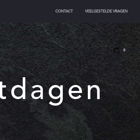
CONTACT
VEELGESTELDE VRAGEN
Search
Account
IE
OVER ONS
0
stdagen