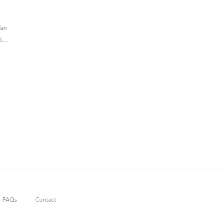
dan
ht…
FAQs
Contact