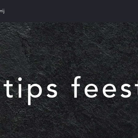
rij
CHT
SAMPLES
LICHAAM
CADEAUS
INSPIRAT
tips fee