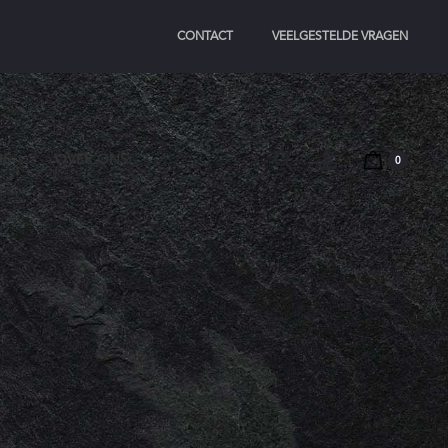
CONTACT
VEELGESTELDE VRAGEN
Search
Account
IE
OVER ONS
0
n