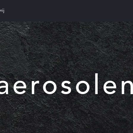
rij
CHT
SAMPLES
LICHAAM
CADEAUS
INSPIRAT
aerosole