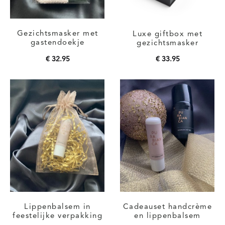
Gezichtsmasker met
Luxe giftbox met
gastendoekje
gezichtsmasker
€
32.95
€
33.95
Toevoegen aan
Toevoegen aan
winkelwagen
winkelwagen
Lippenbalsem in
Cadeauset handcrème
feestelijke verpakking
en lippenbalsem