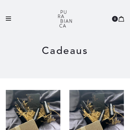
Natuurlijk
Vegan
Dierproefvrij
0
Cadeaus