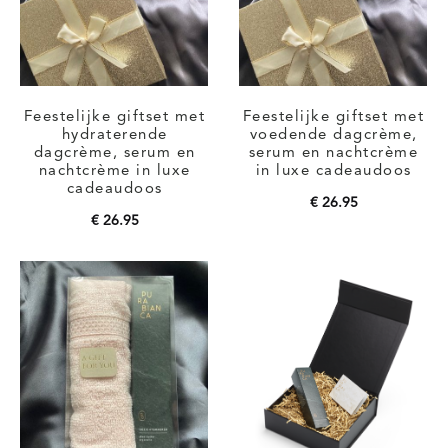
Feestelijke giftset met
Feestelijke giftset met
hydraterende
voedende dagcrème,
dagcrème, serum en
serum en nachtcrème
nachtcrème in luxe
in luxe cadeaudoos
cadeaudoos
€
26.95
€
26.95
Toevoegen aan
Toevoegen aan
winkelwagen
winkelwagen